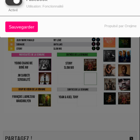
Utilisation: Fonctionnalité
Activé
Propulsé par Orejime
Sauvegarder
PARTAGEZ !