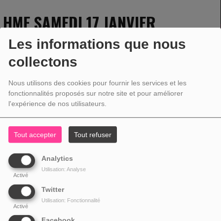
HME SAMEDI 17 JANVIER
Les informations que nous
collectons
17 JANVIER 2026 - 12:00 -
1202VUES
Nous utilisons des cookies pour fournir les services et les
fonctionnalités proposés sur notre site et pour améliorer
l'expérience de nos utilisateurs.
Tout accepter
Tout refuser
Analytics
Utilisation: Analyse
Activé
Twitter
Utilisation: Fonctionnalité
Activé
Facebook