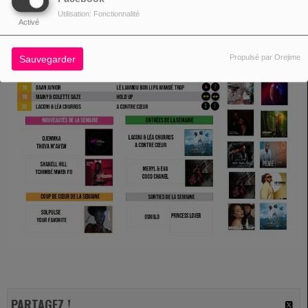
Utilisation: Fonctionnalité
Activé
Propulsé par Orejime
Sauvegarder
PARTAGEZ !