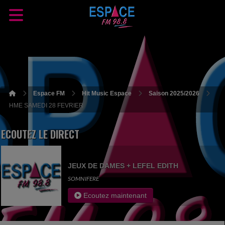
Espace FM
Hit Music Espace
Saison 2025/2026
HME SAMEDI 28 FEVRIER
ECOUTEZ LE DIRECT
JEUX DE DAMES + LEFEL EDITH
SOMNIFERE
Ecoutez maintenant