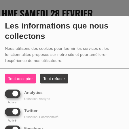
HME SAMEDI 28 FEVRIER
Les informations que nous
collectons
28 FÉVRIER 2026 - 13:00 -
1131VUES
Nous utilisons des cookies pour fournir les services et les
fonctionnalités proposés sur notre site et pour améliorer
l'expérience de nos utilisateurs.
Tout accepter
Tout refuser
Analytics
Utilisation: Analyse
Activé
Twitter
Utilisation: Fonctionnalité
Activé
Facebook