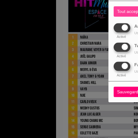
Tout accep
A
Ut
Activé
T
Ut
Activé
F
Ut
Activé
Sauvegard