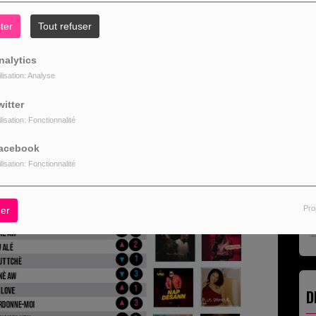
R
ter
Tout refuser
nalytics
ilisation: Analyse
witter
L
ilisation: Fonctionnalité
acebook
ilisation: Fonctionnalité
Pro
er
D