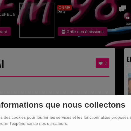
ON AIR
De à
LEFEL EDITH
ma
nant
Grille des émissions
E
I
0
nformations que nous collectons
ns des cookies pour fournir les services et les fonctionnalités proposés s
iorer l'expérience de nos utilisateurs.