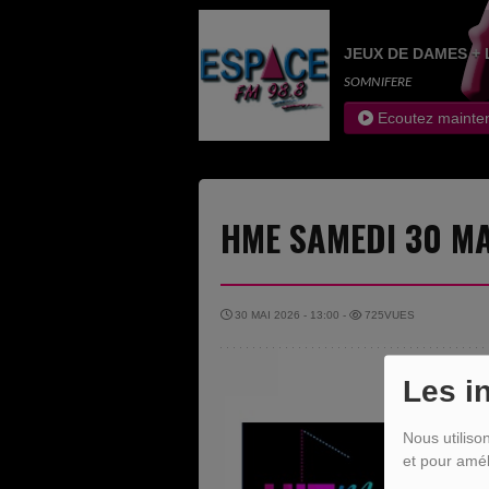
JEUX DE DAMES + 
SOMNIFERE
Ecoutez mainte
HME SAMEDI 30 MA
30 MAI 2026 - 13:00 -
725VUES
Les i
Nous utiliso
et pour amél