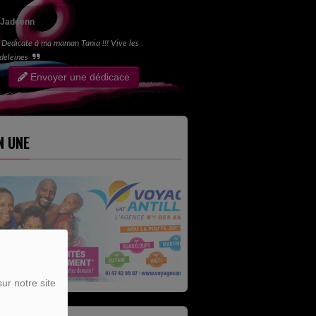
Jadeenn
Dedicate à ma maman Tania !!! Vive les
deleines
Envoyer une dédicace
N UNE
ur notre site