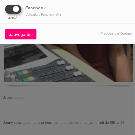
Facebook
Utilisation: Fonctionnalité
Activé
Propulsé par Orejime
Sauvegarder
20629VUES
Jenny vous accompagne tous les matins du lundi au vendredi de 09h à 12h.