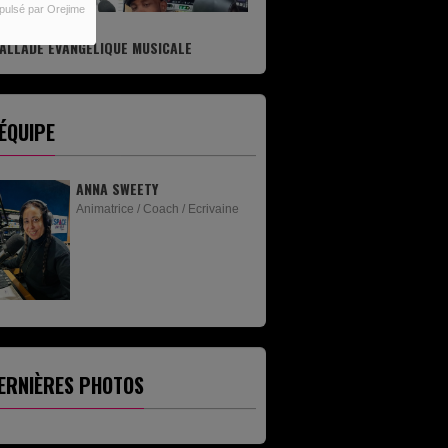
pulsé par Orejime
ALLADE EVANGELIQUE MUSICALE
'ÉQUIPE
ANNA SWEETY
Animatrice / Coach / Ecrivaine
ERNIÈRES PHOTOS