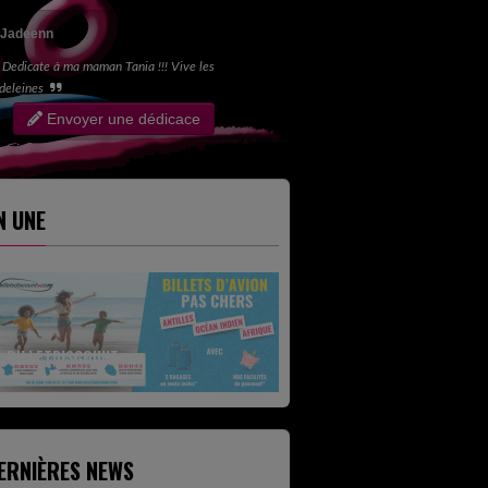
Jadeenn
Dedicate à ma maman Tania !!! Vive les
deleines
Envoyer une dédicace
N UNE
BILLETDISCOUNT
ERNIÈRES NEWS