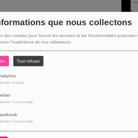
nformations que nous collectons
R
ns des cookies pour fournir les services et les fonctionnalités proposés s
iorer l'expérience de nos utilisateurs.
ter
Tout refuser
L
nalytics
ilisation: Analyse
witter
ilisation: Fonctionnalité
acebook
ilisation: Fonctionnalité