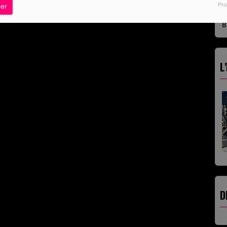
Pro
er
B
L
D