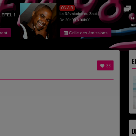
ON AIR
La Révolution du Zouk...
LEFEL EDITH
De 20h00 à 00h00
ma
nant
Grille des émissions
E
36
D