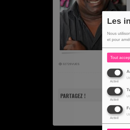
Les i
Nous utiliso
et pour amél
Tout accep
32726VUES
A
Ut
Activé
T
PARTAGEZ !
Ut
Activé
F
Ut
Activé