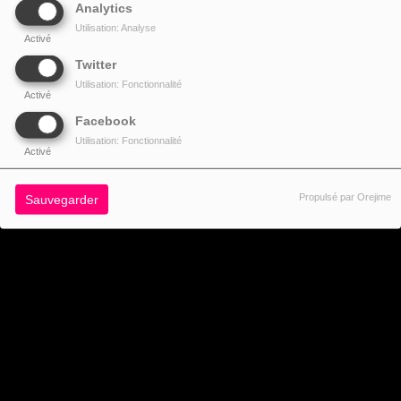
2024
Analytics
Utilisation: Analyse
Activé
Twitter
Utilisation: Fonctionnalité
Activé
Facebook
RadioKing ©2026 | Site radio créé avec
RadioKing
. RadioKing propose de
Utilisation: Fonctionnalité
Activé
créer une webradio
facilement.
Propulsé par Orejime
Sauvegarder