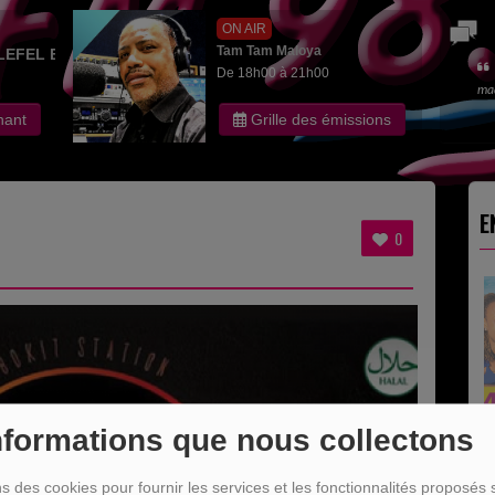
ON AIR
Tam Tam Maloya
LEFEL EDITH
De 18h00 à 21h00
ma
nant
Grille des émissions
E
0
nformations que nous collectons
ns des cookies pour fournir les services et les fonctionnalités proposés s