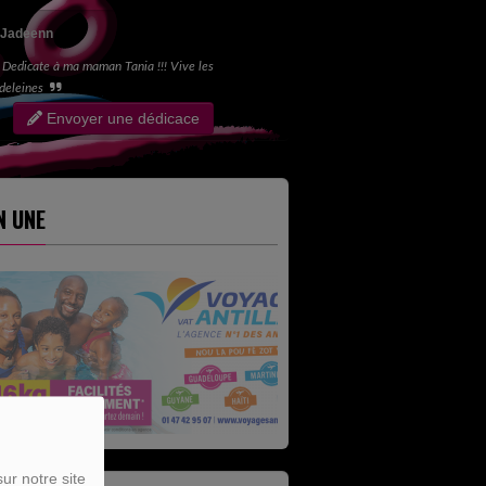
Jadeenn
Dedicate à ma maman Tania !!! Vive les
deleines
Envoyer une dédicace
N UNE
ur notre site