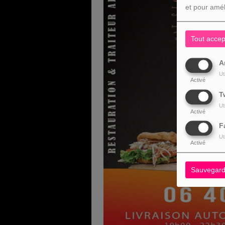
et pour amél
Tout accep
A
Ut
Activé
T
Ut
Activé
F
Ut
Activé
Sauvegard