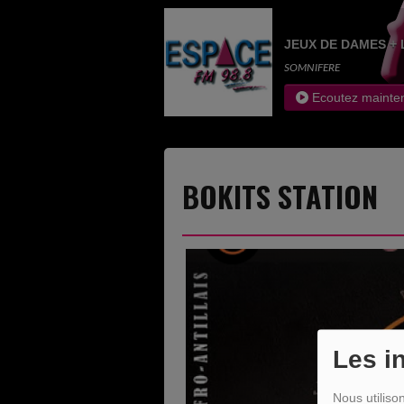
JEUX DE DAMES + 
SOMNIFERE
Ecoutez mainte
BOKITS STATION
Les i
Nous utiliso