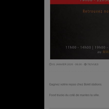
01 JANVIER 2026 - 08:00 -
782VUES
Gagnez votrre repas chez Bokit stations.
Food trucks du coté de mantes la ville.