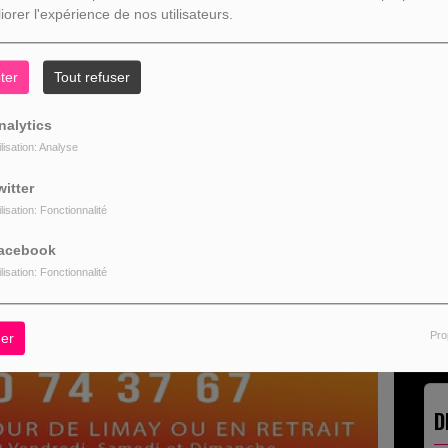
iorer l'expérience de nos utilisateurs.
R
ter
Tout refuser
nalytics
ilisation: Analyse
L
witter
ilisation: Fonctionnalité
acebook
ilisation: Fonctionnalité
Pro
er
D