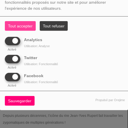
fonctionnalités proposés sur notre site et pour améliorer
l'expérience de nos utilisateurs.
Tout accepter
Tout refuser
Analytics
Utilisation: Analyse
Activé
Twitter
22 JANVIER 2026 - 14:40 -
804VUES
Utilisation: Fonctionnalité
Activé
Facebook
Utilisation: Fonctionnalité
Gagnez votre place pour le spectacle de Jean-Yves Rupert pour le 02 Mai
Activé
2026.
Propulsé par Orejime
Sauvegarder
----------------------------------------------------------------------------------------
Depuis plusieurs décennies, l’icône du rire Jean-Yves Rupert fait travailler les
zygomatiques de multiples générations !