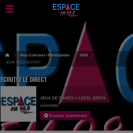
Jeux Concours / Participation
2026
JEAN YVES RUPERT
ECOUTEZ LE DIRECT
JEUX DE DAMES + LEFEL EDITH
SOMNIFERE
Ecoutez maintenant