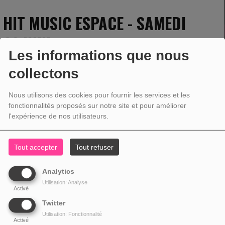
HIT MUSIC ESPACE - SAMEDI
01 JUIN
Les informations que nous
collectons
01 JUIN 2024 - 09:00 -
1421VUES
Nous utilisons des cookies pour fournir les services et les
fonctionnalités proposés sur notre site et pour améliorer
l'expérience de nos utilisateurs.
Tout accepter
Tout refuser
Analytics
Utilisation: Analyse
Activé
Twitter
Utilisation: Fonctionnalité
Activé