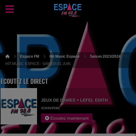
Espace FM
Hit Music Espace
Saison 2023/2024
HIT MUSIC ESPACE - SAMEDI 01 JUIN
ECOUTEZ LE DIRECT
JEUX DE DAMES + LEFEL EDITH
SOMNIFERE
Ecoutez maintenant