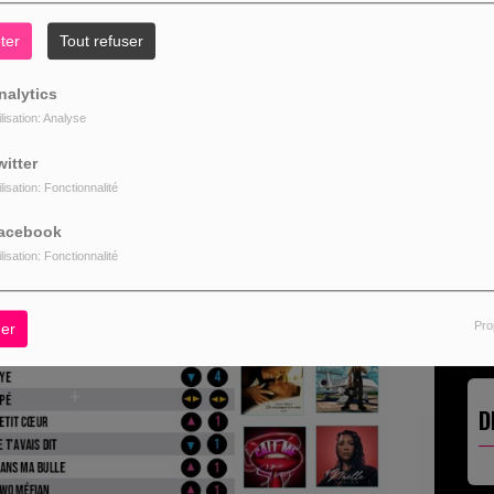
ter
Tout refuser
nalytics
ilisation: Analyse
L
witter
ilisation: Fonctionnalité
acebook
ilisation: Fonctionnalité
Pro
er
D