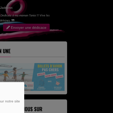
Jadeenn
Dedicate à ma maman Tania !!! Vive les
deleines
Envoyer une dédicace
N UNE
BILLETDISCOUNT
ur notre site
ETROUVEZ-NOUS SUR