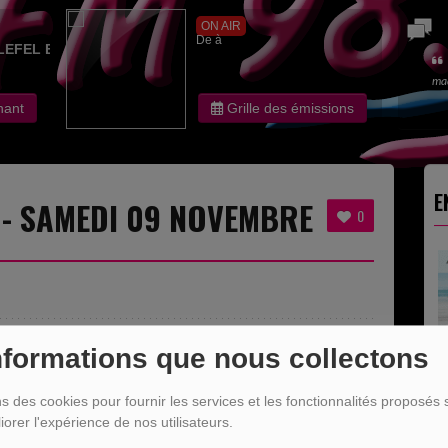
ON AIR
De à
LEFEL EDITH
ma
nant
Grille des émissions
E
 - SAMEDI 09 NOVEMBRE
0
nformations que nous collectons
ns des cookies pour fournir les services et les fonctionnalités proposés s
iorer l'expérience de nos utilisateurs.
R