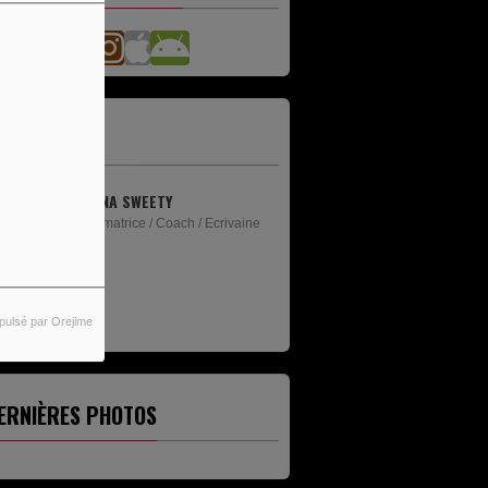
'ÉQUIPE
ANNA SWEETY
Animatrice / Coach / Ecrivaine
pulsé par Orejime
ERNIÈRES PHOTOS