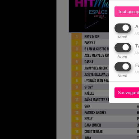
Tout accep
A
Ut
Activé
T
Ut
Activé
F
Ut
Activé
Sauvegard