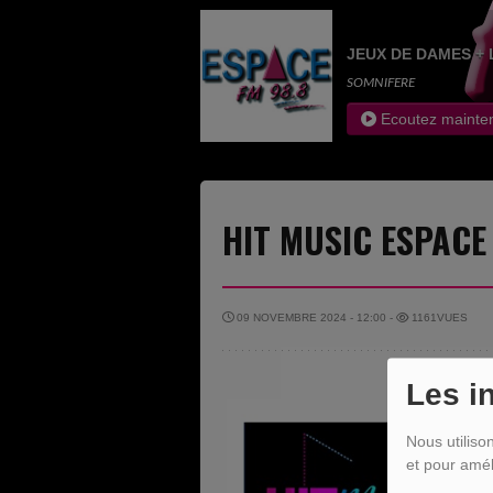
JEUX DE DAMES + 
SOMNIFERE
Ecoutez mainte
HIT MUSIC ESPACE
09 NOVEMBRE 2024 - 12:00 -
1161VUES
Les i
Nous utiliso
et pour amél