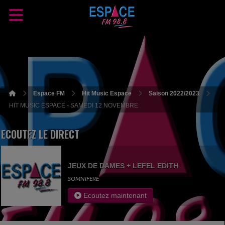
Espace FM
Hit Music Espace
Saison 2022/2023
HIT MUSIC ESPACE - SAMEDI 12 NOVEMBRE
ECOUTEZ LE DIRECT
JEUX DE DAMES + LEFEL EDITH
SOMNIFERE
Ecoutez maintenant