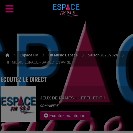
Espace FM
Hit Music Espace
Saison 2023/2024
HIT MUSIC ESPACE - SAMEDI 13 AVRIL
ECOUTEZ LE DIRECT
JEUX DE DAMES + LEFEL EDITH
SOMNIFERE
Ecoutez maintenant