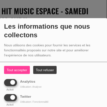
HIT MUSIC ESPACE - SAMEDI
13 AVRIL
Les informations que nous
collectons
13 AVRIL 2024 - 11:00 -
1654VUES
Nous utilisons des cookies pour fournir les services et les
fonctionnalités proposés sur notre site et pour améliorer
l'expérience de nos utilisateurs.
Tout accepter
Tout refuser
Analytics
Utilisation: Analyse
Activé
Twitter
Utilisation: Fonctionnalité
Activé