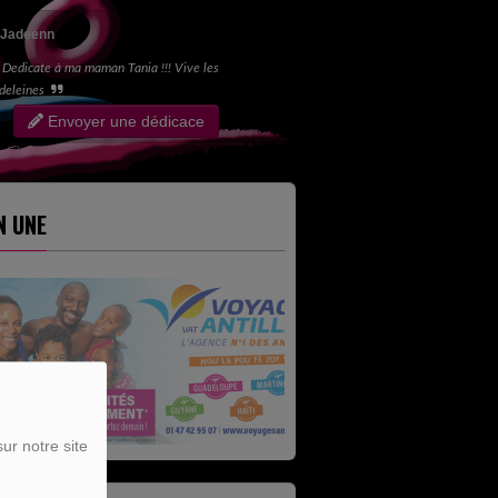
Jadeenn
Dedicate à ma maman Tania !!! Vive les
deleines
Envoyer une dédicace
N UNE
ur notre site