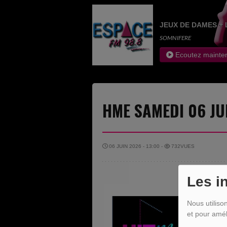
JEUX DE DAMES + 
SOMNIFERE
Ecoutez mainte
HME SAMEDI 06 JU
06 JUIN 2026 - 13:00 -
732VUES
Les i
Nous utiliso
et pour amél