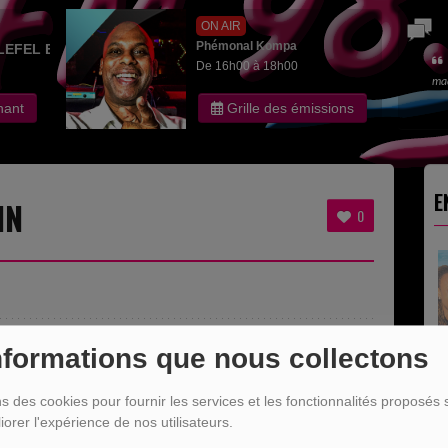
ON AIR
Phémonal Kompa
LEFEL EDITH
De 16h00 à 18h00
ma
nant
Grille des émissions
E
IN
0
nformations que nous collectons
ns des cookies pour fournir les services et les fonctionnalités proposés s
iorer l'expérience de nos utilisateurs.