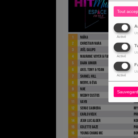
Tout accep
A
Ut
Activé
T
Ut
Activé
F
Ut
Activé
Sauvegard