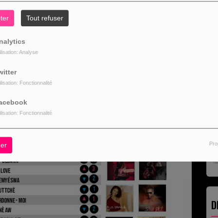
R
ter
Tout refuser
nalytics
ilisation: Analyse
witter
L
ilisation: Fonctionnalité
acebook
ilisation: Fonctionnalité
Pro
er
D