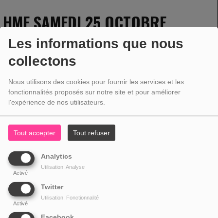
HME SAMEDI 25 OCTOBRE
Les informations que nous
collectons
25 OCTOBRE 2025 - 11:00 -
1053VUES
Nous utilisons des cookies pour fournir les services et les
fonctionnalités proposés sur notre site et pour améliorer
l'expérience de nos utilisateurs.
Tout accepter
Tout refuser
Analytics
Utilisation: Analyse
Activé
Twitter
Utilisation: Fonctionnalité
Activé
Facebook