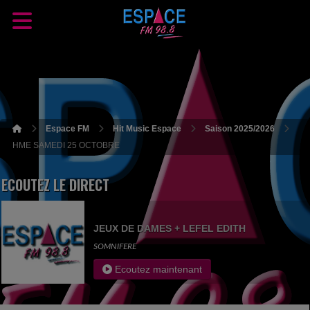
Espace FM
Hit Music Espace
Saison 2025/2026
HME SAMEDI 25 OCTOBRE
ECOUTEZ LE DIRECT
JEUX DE DAMES + LEFEL EDITH
SOMNIFERE
Ecoutez maintenant