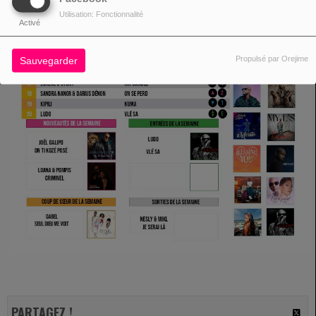
Utilisation: Fonctionnalité
Activé
Propulsé par Orejime
Sauvegarder
PARTAGEZ !