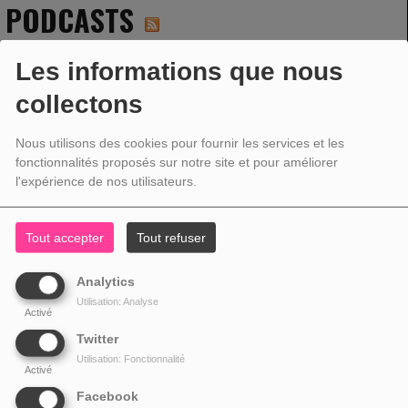
PODCASTS
Les informations que nous
collectons
Nous utilisons des cookies pour fournir les services et les
fonctionnalités proposés sur notre site et pour améliorer
l'expérience de nos utilisateurs.
Tout accepter
Tout refuser
Analytics
Utilisation: Analyse
Activé
Twitter
Utilisation: Fonctionnalité
PAROLE D'ARTISTE
Activé
???? Parole d’artiste – quand les artistes nous parlent de leurs morceaux
Facebook