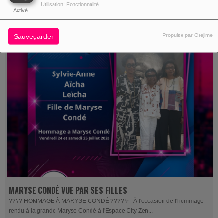
Utilisation: Fonctionnalité
Activé
Propulsé par Orejime
Sauvegarder
MARYSE CONDÉ VUE PAR SES FILLES
????️ HOMMAGE À MARYSE CONDÉ ????✨ À l'occasion de l'hommage
rendu à la grande Maryse Condé à l'Espace City Zen...