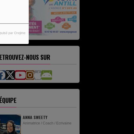
pulsé par Orejime
ETROUVEZ-NOUS SUR
'ÉQUIPE
ANNA SWEETY
Animatrice / Coach / Ecrivaine