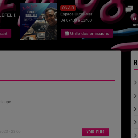
ON AIR
Espace Outre-Mer
LEFEL EDITH
De 07h00 à 12h00
ma
nant
Grille des émissions
R
deloupe
VOIR PLUS
23 - 23:00