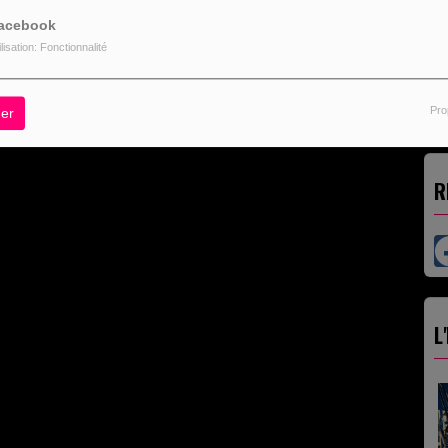
acebook
ilisation: Fonctionnalité
Pro
er
R
L