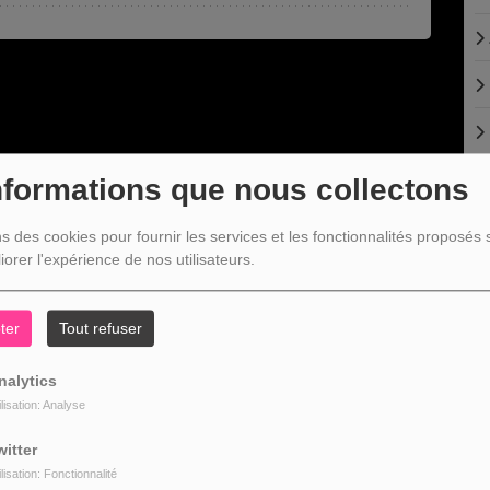
nformations que nous collectons
ns des cookies pour fournir les services et les fonctionnalités proposés s
iorer l'expérience de nos utilisateurs.
ter
Tout refuser
nalytics
E
ilisation: Analyse
witter
ilisation: Fonctionnalité