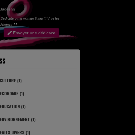
Jadeenn
Dedicate à ma maman Tania !!! Vive les
deleines
Envoyer une dédicace
SS
CULTURE (1)
ECONOMIE (1)
EDUCATION (1)
ENVIRONNEMENT (1)
FAITS DIVERS (1)