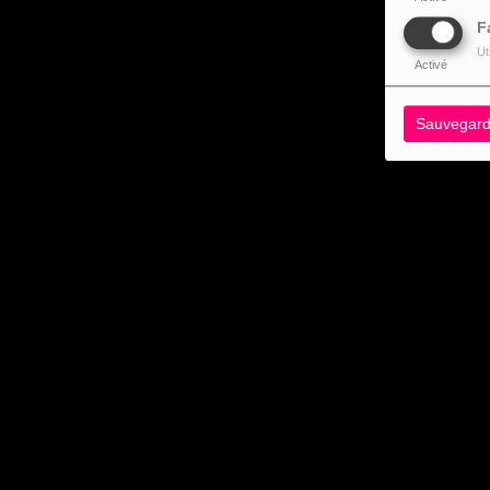
F
Ut
Activé
Sauvegard