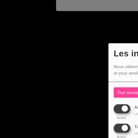
Les i
Nous utiliso
et pour amél
Tout accep
A
Ut
Activé
T
Ut
Activé