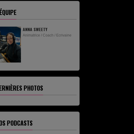
'ÉQUIPE
ANNA SWEETY
Animatrice / Coach / Ecrivaine
ERNIÈRES PHOTOS
OS PODCASTS