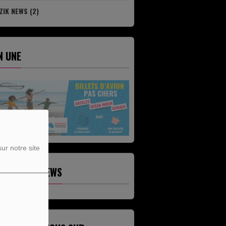
ZIK NEWS (2)
N UNE
BILLETDISCOUNT
ur notre site
ERNIÈRES NEWS