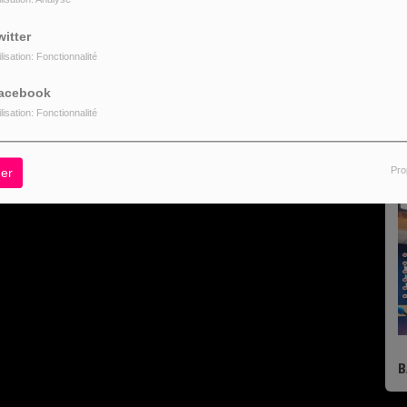
R
witter
ilisation: Fonctionnalité
acebook
ilisation: Fonctionnalité
L
Pro
er
B