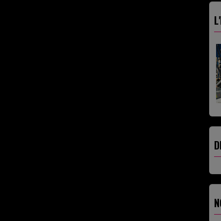
L
D
N