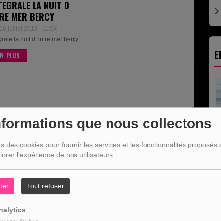
TEGRALE LA NUIT D
RE MER BERCY
16 juillet 2013 - 11:04
grale la nuit d outre mer bercy
E
IR PLUS
nformations que nous collectons
ns des cookies pour fournir les services et les fonctionnalités proposés s
iorer l'expérience de nos utilisateurs.
D
ter
Tout refuser
nalytics
ilisation: Analyse