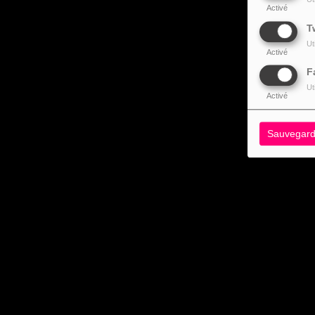
Activé
T
Ut
Activé
F
Ut
Activé
Sauvegard