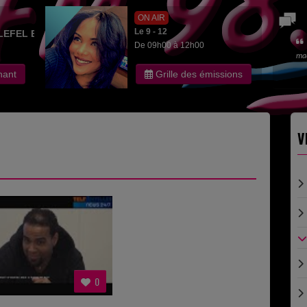
ON AIR
Le 9 - 12
LEFEL EDITH
De 09h00 à 12h00
ma
nant
Grille des émissions
V
0