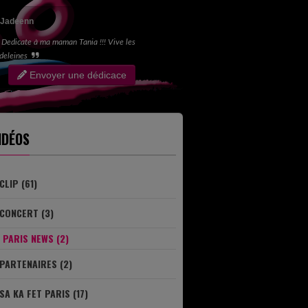
Jadeenn
Dedicate à ma maman Tania !!! Vive les
deleines
Envoyer une dédicace
IDÉOS
CLIP (61)
CONCERT (3)
PARIS NEWS (2)
PARTENAIRES (2)
SA KA FET PARIS (17)