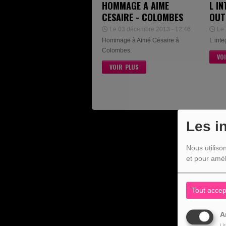
HOMMAGE A AIME
L IN
CESAIRE - COLOMBES
OUT
Le 03 décembre 2013 - 12:46
Le 
Hommage à Aimé Césaire à
L inte
Colombes.
VO
VOIR PLUS
Les i
Nous utiliso
et pour amél
Tout accep
A
Ut