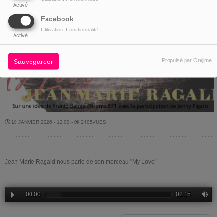
Activé
Facebook
Utilisation: Fonctionnalité
Activé
Propulsé par Orejime
Sauvegarder
10 JANVIER 2026 - 12:00 -
2405VUES
Jean Marie Ragald nous parle de son morceau "My Love"
00:00
02:15