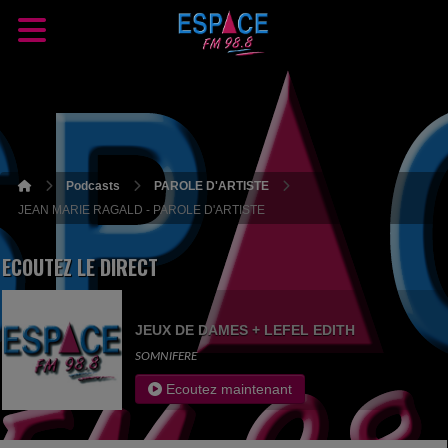
Podcasts
PAROLE D'ARTISTE
JEAN MARIE RAGALD - PAROLE D'ARTISTE
ECOUTEZ LE DIRECT
JEUX DE DAMES + LEFEL EDITH
SOMNIFERE
Ecoutez maintenant