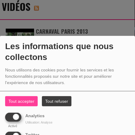
VIDÉOS
CARNAVAL PARIS 2013
carnaval Paris 2013
Les informations que nous
collectons
JEAN YVES RUPERT THIERRY ADELE
Nous utilisons des cookies pour fournir les services et les
LES MAKRELS CASINO DE PARIS
fonctionnalités proposés sur notre site et pour améliorer
l'expérience de nos utilisateurs.
JEAN YVES RUPERT THIERRY ADELE LES MAKRELS
Casino de Paris
KALASH LIVE
Tout accepter
Tout refuser
kalash live
Analytics
Utilisation: Analyse
Activé
Twitter