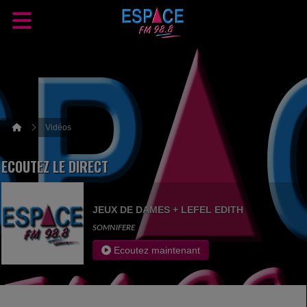
Vidéos
ECOUTEZ LE DIRECT
JEUX DE DAMES + LEFEL EDITH
SOMNIFERE
Ecoutez maintenant