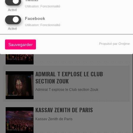
L INTEGRALE LA NUIT D OUTRE MER
Utilisation: Fonctionnalité
BERCY
Activé
Facebook
L integrale la nuit d outre mer bercy
Utilisation: Fonctionnalité
Activé
KASSAV ZENITH DE PARIS
Propulsé par Orejime
Sauvegarder
Kassav Zenith de Paris
ADMIRAL T EXPLOSE LE CLUB
SECTION ZOUK
Admiral T explose le Club section Zouk
KASSAV ZENITH DE PARIS
Kassav Zenith de Paris