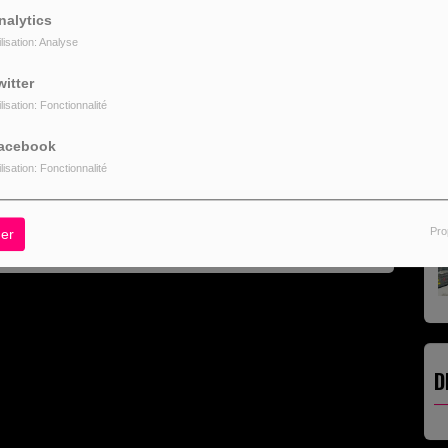
nalytics
dès maintenant !
ilisation: Analyse
witter
ilisation: Fonctionnalité
L
acebook
ilisation: Fonctionnalité
Pro
er
D