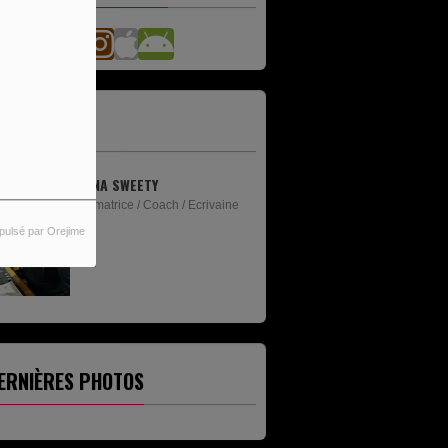
'ÉQUIPE
ANNA SWEETY
Animatrice / Coach / Ecrivaine
pulsé par Orejime
ERNIÈRES PHOTOS