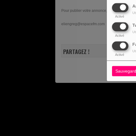
A
Pour publier votre annonce, contactez-nous 
Ut
Activé
eliengreg@espacefm.com
T
Ut
Activé
F
PARTAGEZ !
Ut
Activé
Sauvegard