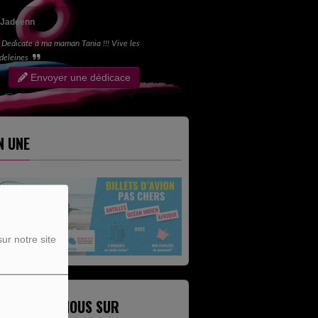
Jadeenn
Dedicate à ma maman Tania !!! Vive les
deleines
Envoyer une dédicace
N UNE
BILLETDISCOUNT
ur notre site
ETROUVEZ-NOUS SUR