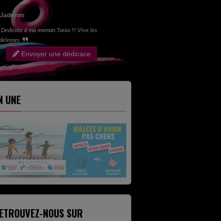
Jadeenn
Dedicate à ma maman Tania !!! Vive les
deleines
Envoyer une dédicace
N UNE
BILLETDISCOUNT
SAGASDOM
ETROUVEZ-NOUS SUR