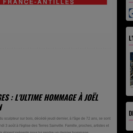
L
ES : L'ULTIME HOMMAGE À JOËL
N
D
du sculpteur sur bois, décédé jeudi dernier, à l'âge de 72 ans, se sont
di 3 août à l'église des Terres Sainville. Famille, proches, artistes et
els étaient présents pour lui rendre un dernier hommage.