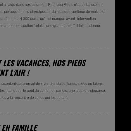
l à l'aide dans nos colonnes, Rodrigue Régis n'a pas baissé les
ur, percussionniste et professeur de musique continue de multiplier
pour réunir les 4 300 euros qu'il lui manque avant l'intervention
concert de soutien " était d'une grande aide ". Il lui a redonné
 LES VACANCES, NOS PIEDS
T L'AIR !
acontent aussi un art de vivre. Sandales, tongs, slides ou talons,
 les habitudes, le goût du confort et, parfois, une touche d'élégance.
és à la rencontre de celles qui les portent.
 EN FAMILLE