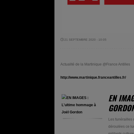
21 SEPTEMBRE 2020 - 10:05
Actualité de la Martinique @France Antilles
http://www.martinique.franceantilles.fr/
EN IMAG
GORDO
Les funérailles 
déroulées ce lun
militants cultur