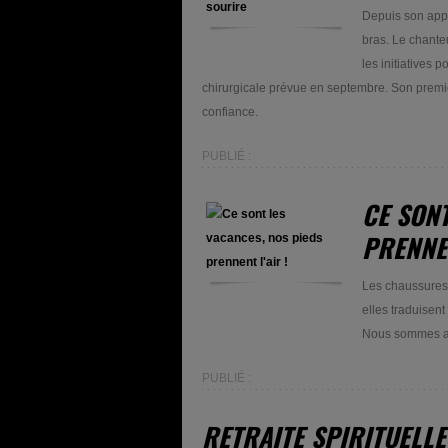
Depuis son appe
bras. Le chante
les initiatives 
chirurgicale prévue en septembre. Son premier 
confiance.
PUBLIÉ :
CE SONT
PRENNEN
Les chaussures r
elles traduisent
Nous sommes all
PUBLIÉ :
RETRAITE SPIRITUELLE