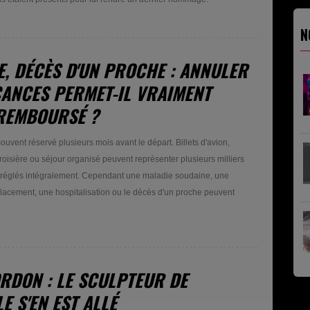
N
E, DÉCÈS D'UN PROCHE : ANNULER
CANCES PERMET-IL VRAIMENT
 REMBOURSÉ ?
uvent réservé plusieurs mois avant le départ. Billets d'avion,
oisière ou séjour organisé peuvent représenter plusieurs milliers
s réglés intégralement. Cependant une maladie soudaine, une
acement, une hospitalisation ou le décès d'un proche peuvent
ORDON : LE SCULPTEUR DE
E S'EN EST ALLÉ