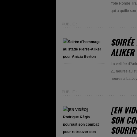
Yole Ronde Tran
qui a quitté son
PUBLIÉ :
SOIRÉE
ALIKER
La veillée d'Ani
21 heures au sta
heures à La Jo
PUBLIÉ :
[EN VI
SON CO
SOURIR