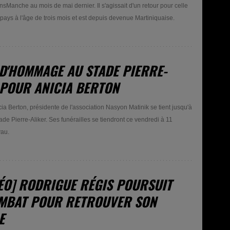
sManche au mois de mai dernier. Il s'agissait d'un retour pour celle
 pays à l'âge de trois mois et est depuis devenue Martiniquaise.
 D'HOMMAGE AU STADE PIERRE-
 POUR ANICIA BERTON
cia Berton, présidente de l'association Nasyon Matinik se tient jusqu'à
de Pierre-Aliker. Ses funérailles se tiendront ce vendredi à 11
yau.
DÉO] RODRIGUE RÉGIS POURSUIT
MBAT POUR RETROUVER SON
E