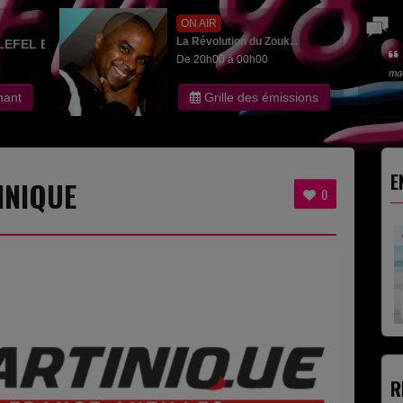
ON AIR
La Révolution du Zouk...
LEFEL EDITH
De 20h00 à 00h00
ma
nant
Grille des émissions
E
INIQUE
0
R