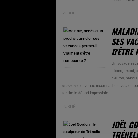
PUBLIÉ :
MALADI
SES VA
D'ÊTRE
Un voyage est so
hébergement, cr
d'euros, parfoi
grossesse devenue incompatible avec le dépl
rendre le départ impossible.
PUBLIÉ :
JOËL G
TRÉNELL