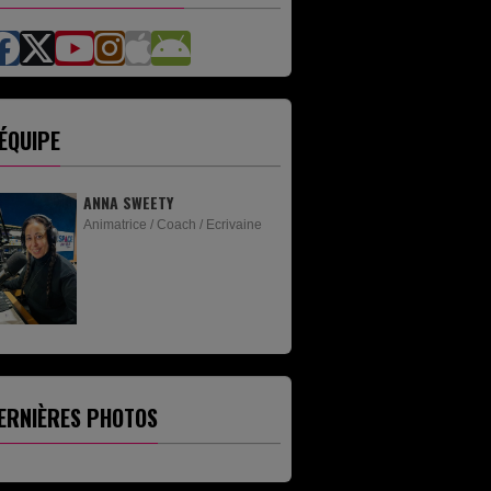
'ÉQUIPE
ANNA SWEETY
DJ JEANNOT
Animatrice / Coach / Ecrivaine
Animateur
ERNIÈRES PHOTOS