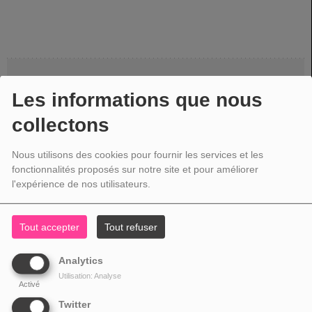
HME SAMEDI 29 NOVEMBRE
Les informations que nous
collectons
Nous utilisons des cookies pour fournir les services et les
fonctionnalités proposés sur notre site et pour améliorer
l'expérience de nos utilisateurs.
HME SAMEDI 22 NOVEMBRE
Tout accepter
Tout refuser
Analytics
Utilisation: Analyse
Activé
HME SAMEDI 15 NOVEMBRE
Twitter