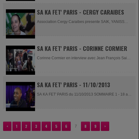
SA KA FET' PARIS - CERGY CARAIBES
Association Cergy Caraibes presente SAIK, YANISS
ODUA, NATTY...
SA KA FET' PARIS - CORINNE CORMIER
Corinne Cormier en interview avec Jean François Saint
Louis.
SA KA FET' PARIS - 11/10/2013
SA KA FET' PARIS du 11/10/2013 SOMMAIRE 1 - 18 ans
de Couleur tropicale 2 -...
<
1
2
3
4
5
6
8
9
>
7