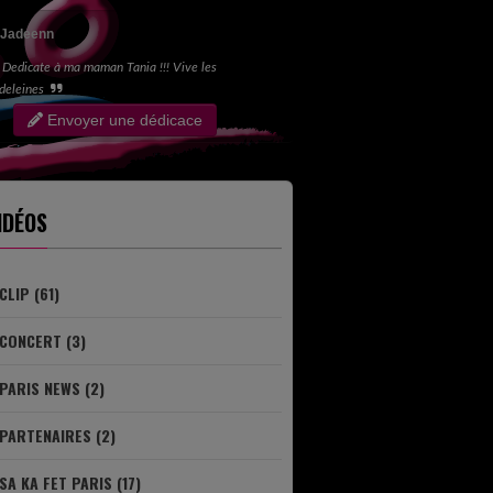
Jadeenn
Dedicate à ma maman Tania !!! Vive les
deleines
Envoyer une dédicace
IDÉOS
CLIP (61)
CONCERT (3)
PARIS NEWS (2)
PARTENAIRES (2)
SA KA FET PARIS (17)