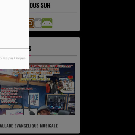
ETROUVEZ-NOUS SUR
ES ÉMISSIONS
pulsé par Orejime
TAM TAM MALOYA
ALLADE EVANGELIQUE MUSICALE