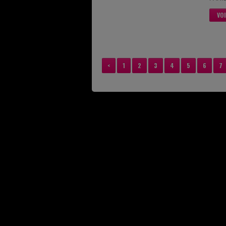
VO
<
1
2
3
4
5
6
7