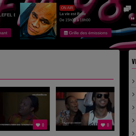
ON AIR
La vie est Belle
LEFEL EDITH
De 15h00 à 18h00
ma
nant
Grille des émissions
V
0
0