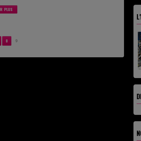
IR PLUS
L
8
9
D
N