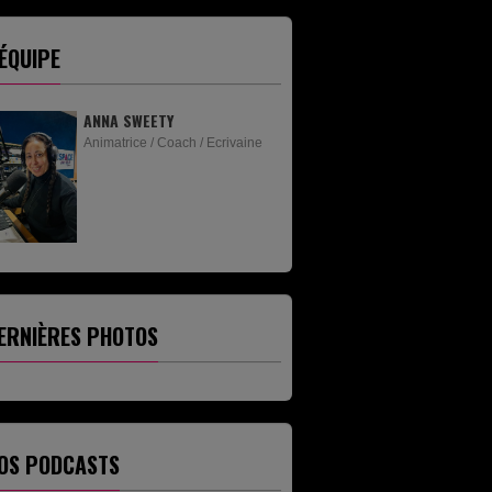
'ÉQUIPE
ANNA SWEETY
DJ JEANNOT
Animatrice / Coach / Ecrivaine
Animateur
ERNIÈRES PHOTOS
OS PODCASTS