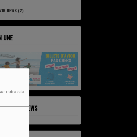
ZIK NEWS (2)
N UNE
BILLETDISCOUNT
SAGASDOM
ur notre site
ERNIÈRES NEWS