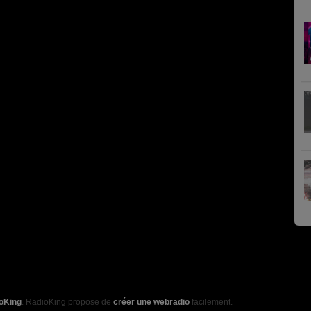
oKing
. RadioKing propose de
créer une webradio
facilement.